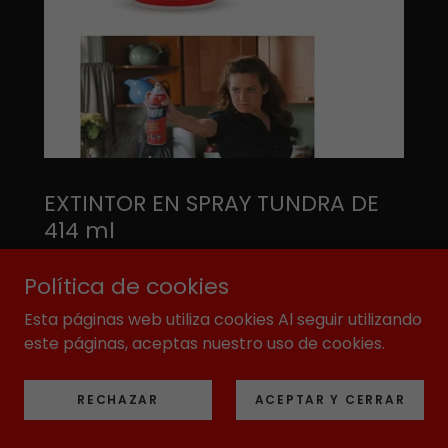
EXTINTOR EN SPRAY TUNDRA DE
414 ml
Precio especial a partir de 3 piezas
Política de cookies
Hecho de metal resistente • Con aislantes
Esta páginas web utiliza cookies Al seguir utilizando
ubicados en la bolsa del propulsor, con sello
este páginas, aceptas nuestro uso de cookies.
de seguridad • Empaque resistente a grasas y
químicos • Contenido Neto 414 ml
RECHAZAR
ACEPTAR Y CERRAR