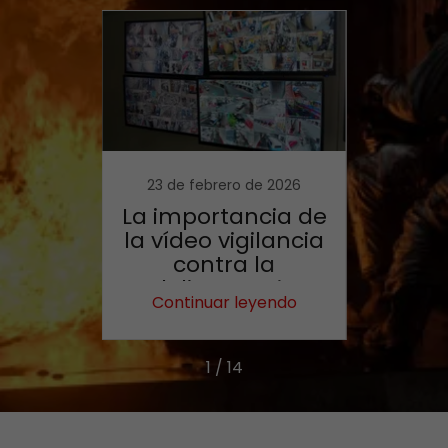
 2026
23 de febrero de 2026
22 d
ION
La importancia de
DESC
la vídeo vigilancia
PR
S
contra la
delincuencia
endo
Continuar leyendo
Con
1 / 14