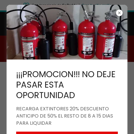
Con tecnología de
GoDaddy
|
Crea tu sitio gratis
PROMOCION SERVICIO PAGA EN 8 DIAS O
DESCUENTO 20 % SERVICIO A DOMICILIO SIN
COSTO
TEL
5557355061
CEL
5549915900
¡¡¡PROMOCION!!! NO DEJE
EXTINEZA
RECARGA MANTENIMIENTO
PASAR ESTA
VENTA EXTINTORES
OPORTUNIDAD
PROTECCION CIVIL
RECARGA EXTINTORES 20% DESCUENTO
EMPRESA CERTIFICADA NOM-154
ANTICIPO DE 50% EL RESTO DE 8 A 15 DIAS
SUBPROGRAMAS ANALISIS DE RIESGO
CONSULTORIA
PARA LIQUIDAR